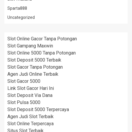
Sparta888
Uncategorized
Slot Online Gacor Tanpa Potongan
Slot Gampang Maxwin
Slot Online 5000 Tanpa Potongan
Slot Deposit 5000 Terbaik
Slot Gacor Tanpa Potongan
Agen Judi Online Terbaik
Slot Gacor 5000
Link Slot Gacor Hari Ini
Slot Deposit Via Dana
Slot Pulsa 5000
Slot Deposit 5000 Terpercaya
Agen Judi Slot Terbaik
Slot Online Terpercaya
Situs Slot Terbaik