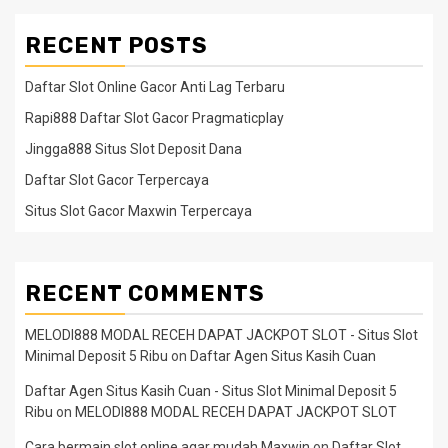
RECENT POSTS
Daftar Slot Online Gacor Anti Lag Terbaru
Rapi888 Daftar Slot Gacor Pragmaticplay
Jingga888 Situs Slot Deposit Dana
Daftar Slot Gacor Terpercaya
Situs Slot Gacor Maxwin Terpercaya
RECENT COMMENTS
MELODI888 MODAL RECEH DAPAT JACKPOT SLOT - Situs Slot
Minimal Deposit 5 Ribu
on
Daftar Agen Situs Kasih Cuan
Daftar Agen Situs Kasih Cuan - Situs Slot Minimal Deposit 5
Ribu
on
MELODI888 MODAL RECEH DAPAT JACKPOT SLOT
Cara bermain slot online agar mudah Maxwin
on
Daftar Slot