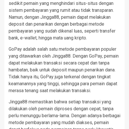
sedikit pemain yang menghindari situs-situs dengan
sistem pembayaran yang rumit atau tidak transparan.
Namun, dengan Jingga88, pemain dapat melakukan
deposit dan penarikan dengan berbagai metode
pembayaran yang sudah dikenal luas, seperti transfer
bank, e-wallet, hingga mata uang kripto.
GoPay adalah salah satu metode pembayaran populer
yang ditawarkan oleh Jingga88. Dengan GoPay, pemain
dapat melakukan transaksi secara cepat dan tanpa
hambatan, baik untuk deposit maupun penarikan dana.
Tidak hanya itu, GoPay juga terkenal dengan tingkat
keamanannya yang tinggi, sehingga para pemain dapat
merasa tenang saat melakukan transaksi.
Jingga88 memastikan bahwa setiap transaksi yang
dilakukan oleh pemain diproses dengan cepat, tanpa
perlu menunggu berlama-lama. Dengan adanya berbagai
metode pembayaran yang mudah diakses, pemain