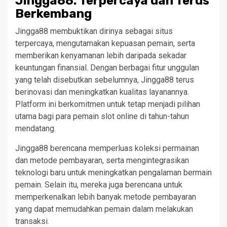
Jingga88: Terpercaya dan Terus
Berkembang
Jingga88 membuktikan dirinya sebagai situs
terpercaya, mengutamakan kepuasan pemain, serta
memberikan kenyamanan lebih daripada sekadar
keuntungan finansial. Dengan berbagai fitur unggulan
yang telah disebutkan sebelumnya, Jingga88 terus
berinovasi dan meningkatkan kualitas layanannya.
Platform ini berkomitmen untuk tetap menjadi pilihan
utama bagi para pemain slot online di tahun-tahun
mendatang.
Jingga88 berencana memperluas koleksi permainan
dan metode pembayaran, serta mengintegrasikan
teknologi baru untuk meningkatkan pengalaman bermain
pemain. Selain itu, mereka juga berencana untuk
memperkenalkan lebih banyak metode pembayaran
yang dapat memudahkan pemain dalam melakukan
transaksi.