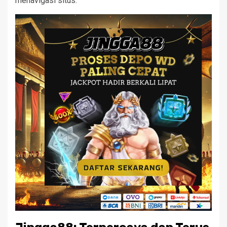
menavigasi situs.