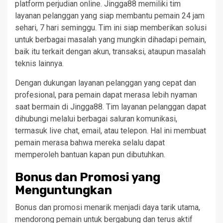
platform perjudian online. Jingga88 memiliki tim
layanan pelanggan yang siap membantu pemain 24 jam
sehari, 7 hari seminggu. Tim ini siap memberikan solusi
untuk berbagai masalah yang mungkin dihadapi pemain,
baik itu terkait dengan akun, transaksi, ataupun masalah
teknis lainnya.
Dengan dukungan layanan pelanggan yang cepat dan
profesional, para pemain dapat merasa lebih nyaman
saat bermain di Jingga88. Tim layanan pelanggan dapat
dihubungi melalui berbagai saluran komunikasi,
termasuk live chat, email, atau telepon. Hal ini membuat
pemain merasa bahwa mereka selalu dapat
memperoleh bantuan kapan pun dibutuhkan.
Bonus dan Promosi yang
Menguntungkan
Bonus dan promosi menarik menjadi daya tarik utama,
mendorong pemain untuk bergabung dan terus aktif