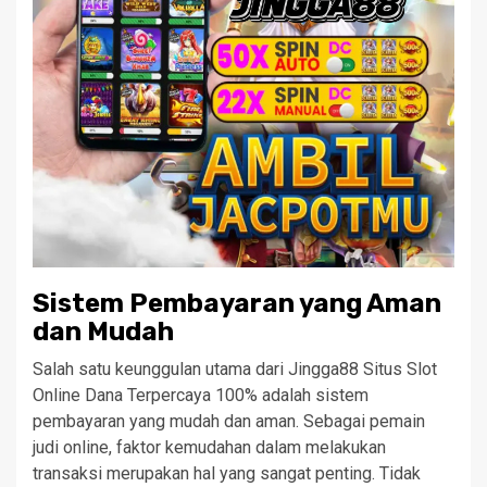
Sistem Pembayaran yang Aman
dan Mudah
Salah satu keunggulan utama dari Jingga88 Situs Slot
Online Dana Terpercaya 100% adalah sistem
pembayaran yang mudah dan aman. Sebagai pemain
judi online, faktor kemudahan dalam melakukan
transaksi merupakan hal yang sangat penting. Tidak