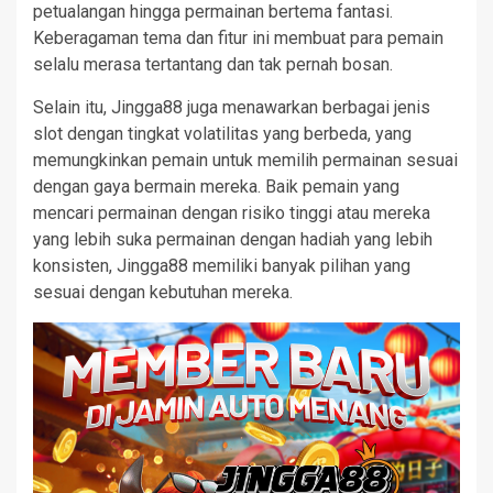
petualangan hingga permainan bertema fantasi.
Keberagaman tema dan fitur ini membuat para pemain
selalu merasa tertantang dan tak pernah bosan.
Selain itu, Jingga88 juga menawarkan berbagai jenis
slot dengan tingkat volatilitas yang berbeda, yang
memungkinkan pemain untuk memilih permainan sesuai
dengan gaya bermain mereka. Baik pemain yang
mencari permainan dengan risiko tinggi atau mereka
yang lebih suka permainan dengan hadiah yang lebih
konsisten, Jingga88 memiliki banyak pilihan yang
sesuai dengan kebutuhan mereka.