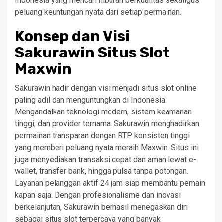
Indonesia yang mencari hiburan berkualitas sekaligus
peluang keuntungan nyata dari setiap permainan.
Konsep dan Visi
Sakurawin Situs Slot
Maxwin
Sakurawin hadir dengan visi menjadi situs slot online
paling adil dan menguntungkan di Indonesia.
Mengandalkan teknologi modern, sistem keamanan
tinggi, dan provider ternama, Sakurawin menghadirkan
permainan transparan dengan RTP konsisten tinggi
yang memberi peluang nyata meraih Maxwin. Situs ini
juga menyediakan transaksi cepat dan aman lewat e-
wallet, transfer bank, hingga pulsa tanpa potongan.
Layanan pelanggan aktif 24 jam siap membantu pemain
kapan saja. Dengan profesionalisme dan inovasi
berkelanjutan, Sakurawin berhasil menegaskan diri
sebagai situs slot terpercaya yang banyak