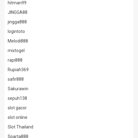
hitman99
JINGGA88
jingga888
logintoto
Melodi888
mixtogel
rapi888
Rupiah369
safir888
Sakurawin
sepuh138
slot gacor
slot online
Slot Thailand
Sparta888