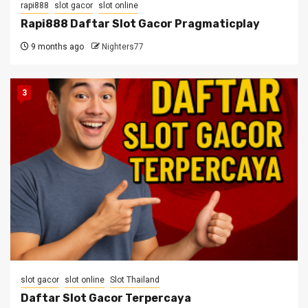
rapi888
slot gacor
slot online
Rapi888 Daftar Slot Gacor Pragmaticplay
9 months ago
Nighters77
3
slot gacor
slot online
Slot Thailand
Daftar Slot Gacor Terpercaya