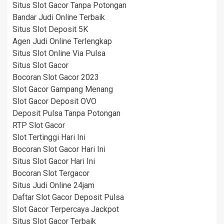
Situs Slot Gacor Tanpa Potongan
Bandar Judi Online Terbaik
Situs Slot Deposit 5K
Agen Judi Online Terlengkap
Situs Slot Online Via Pulsa
Situs Slot Gacor
Bocoran Slot Gacor 2023
Slot Gacor Gampang Menang
Slot Gacor Deposit OVO
Deposit Pulsa Tanpa Potongan
RTP Slot Gacor
Slot Tertinggi Hari Ini
Bocoran Slot Gacor Hari Ini
Situs Slot Gacor Hari Ini
Bocoran Slot Tergacor
Situs Judi Online 24jam
Daftar Slot Gacor Deposit Pulsa
Slot Gacor Terpercaya Jackpot
Situs Slot Gacor Terbaik