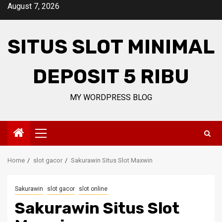
Skip
August 7, 2026
to
content
SITUS SLOT MINIMAL
DEPOSIT 5 RIBU
MY WORDPRESS BLOG
Primary
Menu
Home
slot gacor
Sakurawin Situs Slot Maxwin
Sakurawin
slot gacor
slot online
Sakurawin Situs Slot