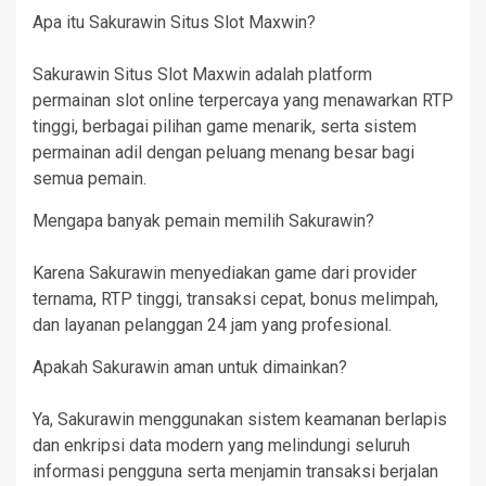
Apa itu Sakurawin Situs Slot Maxwin?
Sakurawin Situs Slot Maxwin adalah platform
permainan slot online terpercaya yang menawarkan RTP
tinggi, berbagai pilihan game menarik, serta sistem
permainan adil dengan peluang menang besar bagi
semua pemain.
Mengapa banyak pemain memilih Sakurawin?
Karena Sakurawin menyediakan game dari provider
ternama, RTP tinggi, transaksi cepat, bonus melimpah,
dan layanan pelanggan 24 jam yang profesional.
Apakah Sakurawin aman untuk dimainkan?
Ya, Sakurawin menggunakan sistem keamanan berlapis
dan enkripsi data modern yang melindungi seluruh
informasi pengguna serta menjamin transaksi berjalan