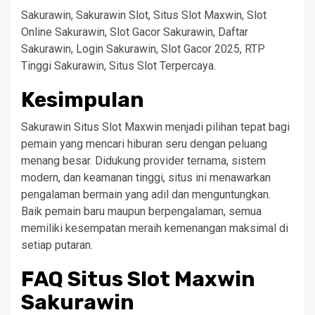
Sakurawin, Sakurawin Slot, Situs Slot Maxwin, Slot
Online Sakurawin, Slot Gacor Sakurawin, Daftar
Sakurawin, Login Sakurawin, Slot Gacor 2025, RTP
Tinggi Sakurawin, Situs Slot Terpercaya.
Kesimpulan
Sakurawin Situs Slot Maxwin menjadi pilihan tepat bagi
pemain yang mencari hiburan seru dengan peluang
menang besar. Didukung provider ternama, sistem
modern, dan keamanan tinggi, situs ini menawarkan
pengalaman bermain yang adil dan menguntungkan.
Baik pemain baru maupun berpengalaman, semua
memiliki kesempatan meraih kemenangan maksimal di
setiap putaran.
FAQ Situs Slot Maxwin
Sakurawin