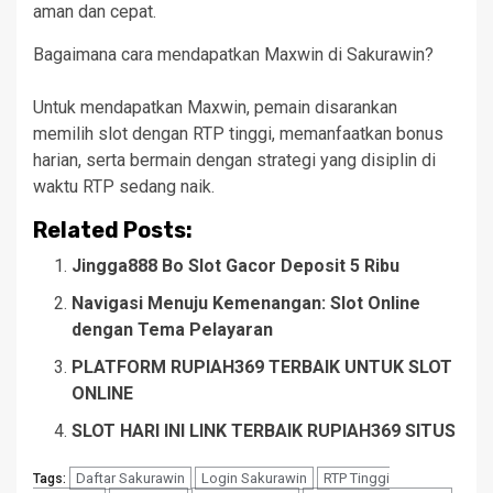
aman dan cepat.
Bagaimana cara mendapatkan Maxwin di Sakurawin?
Untuk mendapatkan Maxwin, pemain disarankan
memilih slot dengan RTP tinggi, memanfaatkan bonus
harian, serta bermain dengan strategi yang disiplin di
waktu RTP sedang naik.
Related Posts:
Jingga888 Bo Slot Gacor Deposit 5 Ribu
Navigasi Menuju Kemenangan: Slot Online
dengan Tema Pelayaran
PLATFORM RUPIAH369 TERBAIK UNTUK SLOT
ONLINE
SLOT HARI INI LINK TERBAIK RUPIAH369 SITUS
Daftar Sakurawin
Login Sakurawin
RTP Tinggi
Tags: