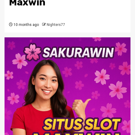
Maxwin
10 months ago
Nighters77