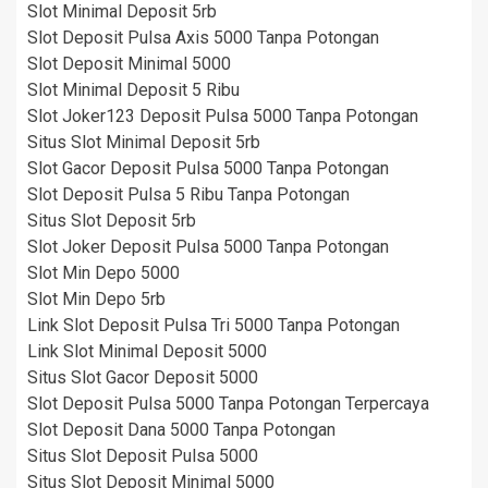
Slot Minimal Deposit 5rb
Slot Deposit Pulsa Axis 5000 Tanpa Potongan
Slot Deposit Minimal 5000
Slot Minimal Deposit 5 Ribu
Slot Joker123 Deposit Pulsa 5000 Tanpa Potongan
Situs Slot Minimal Deposit 5rb
Slot Gacor Deposit Pulsa 5000 Tanpa Potongan
Slot Deposit Pulsa 5 Ribu Tanpa Potongan
Situs Slot Deposit 5rb
Slot Joker Deposit Pulsa 5000 Tanpa Potongan
Slot Min Depo 5000
Slot Min Depo 5rb
Link Slot Deposit Pulsa Tri 5000 Tanpa Potongan
Link Slot Minimal Deposit 5000
Situs Slot Gacor Deposit 5000
Slot Deposit Pulsa 5000 Tanpa Potongan Terpercaya
Slot Deposit Dana 5000 Tanpa Potongan
Situs Slot Deposit Pulsa 5000
Situs Slot Deposit Minimal 5000