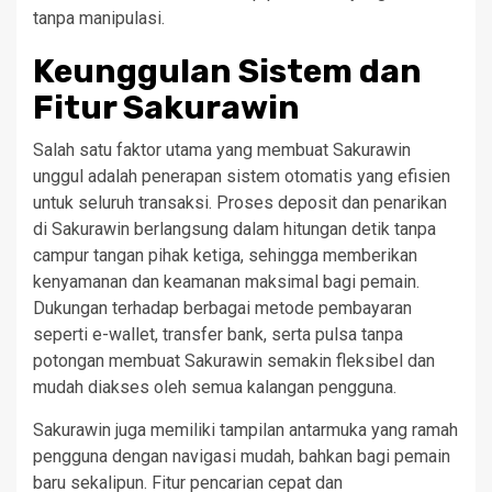
tanpa manipulasi.
Keunggulan Sistem dan
Fitur Sakurawin
Salah satu faktor utama yang membuat Sakurawin
unggul adalah penerapan sistem otomatis yang efisien
untuk seluruh transaksi. Proses deposit dan penarikan
di Sakurawin berlangsung dalam hitungan detik tanpa
campur tangan pihak ketiga, sehingga memberikan
kenyamanan dan keamanan maksimal bagi pemain.
Dukungan terhadap berbagai metode pembayaran
seperti e-wallet, transfer bank, serta pulsa tanpa
potongan membuat Sakurawin semakin fleksibel dan
mudah diakses oleh semua kalangan pengguna.
Sakurawin juga memiliki tampilan antarmuka yang ramah
pengguna dengan navigasi mudah, bahkan bagi pemain
baru sekalipun. Fitur pencarian cepat dan